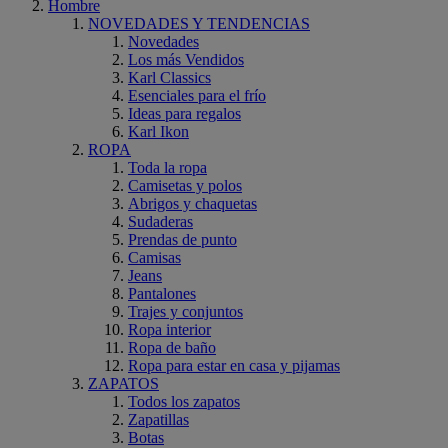
Hombre
NOVEDADES Y TENDENCIAS
Novedades
Los más Vendidos
Karl Classics
Esenciales para el frío
Ideas para regalos
Karl Ikon
ROPA
Toda la ropa
Camisetas y polos
Abrigos y chaquetas
Sudaderas
Prendas de punto
Camisas
Jeans
Pantalones
Trajes y conjuntos
Ropa interior
Ropa de baño
Ropa para estar en casa y pijamas
ZAPATOS
Todos los zapatos
Zapatillas
Botas