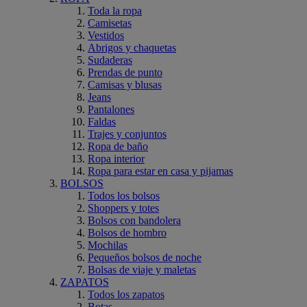
Toda la ropa
Camisetas
Vestidos
Abrigos y chaquetas
Sudaderas
Prendas de punto
Camisas y blusas
Jeans
Pantalones
Faldas
Trajes y conjuntos
Ropa de baño
Ropa interior
Ropa para estar en casa y pijamas
BOLSOS
Todos los bolsos
Shoppers y totes
Bolsos con bandolera
Bolsos de hombro
Mochilas
Pequeños bolsos de noche
Bolsas de viaje y maletas
ZAPATOS
Todos los zapatos
Botas