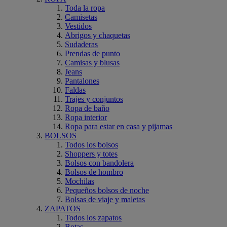
Toda la ropa
Camisetas
Vestidos
Abrigos y chaquetas
Sudaderas
Prendas de punto
Camisas y blusas
Jeans
Pantalones
Faldas
Trajes y conjuntos
Ropa de baño
Ropa interior
Ropa para estar en casa y pijamas
BOLSOS
Todos los bolsos
Shoppers y totes
Bolsos con bandolera
Bolsos de hombro
Mochilas
Pequeños bolsos de noche
Bolsas de viaje y maletas
ZAPATOS
Todos los zapatos
Botas