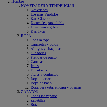
Hombre
NOVEDADES Y TENDENCIAS
Novedades
Los más Vendidos
Karl Classics
Esenciales para el frío
Ideas para regalos
Karl Ikon
ROPA
Toda la ropa
Camisetas y polos
Abrigos y chaquetas
Sudaderas
Prendas de punto
Camisas
Jeans
Pantalones
Trajes y conjuntos
Ropa interior
Ropa de baño
Ropa para estar en casa y pijamas
ZAPATOS
Todos los zapatos
Zapatillas
Botas