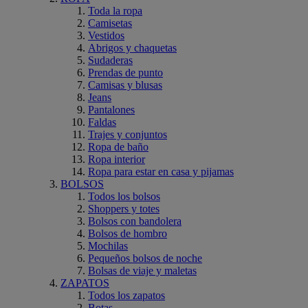
Toda la ropa
Camisetas
Vestidos
Abrigos y chaquetas
Sudaderas
Prendas de punto
Camisas y blusas
Jeans
Pantalones
Faldas
Trajes y conjuntos
Ropa de baño
Ropa interior
Ropa para estar en casa y pijamas
BOLSOS
Todos los bolsos
Shoppers y totes
Bolsos con bandolera
Bolsos de hombro
Mochilas
Pequeños bolsos de noche
Bolsas de viaje y maletas
ZAPATOS
Todos los zapatos
Botas