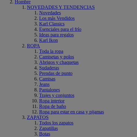
Hombre
NOVEDADES Y TENDENCIAS
Novedades
Los más Vendidos
Karl Classics
Esenciales para el frío
Ideas para regalos
Karl Ikon
ROPA
Toda la ropa
Camisetas y polos
Abrigos y chaquetas
Sudaderas
Prendas de punto
Camisas
Jeans
Pantalones
Trajes y conjuntos
Ropa interior
Ropa de baño
Ropa para estar en casa y pijamas
ZAPATOS
Todos los zapatos
Zapatillas
Botas