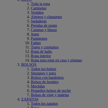
Toda la ropa
Camisetas
Vestidos
Abrigos y chaquetas
Sudaderas
Prendas de punto
Camisas y blusas
Jeans
Pantalones
Faldas
Trajes y conjuntos
Ropa de baño
Ropa interior
Ropa para estar en casa y pijamas
BOLSOS
Todos los bolsos
Shoppers y totes
Bolsos con bandolera
Bolsos de hombro
Mochilas
Pequeños bolsos de noche
Bolsas de viaje y maletas
ZAPATOS
Todos los zapatos
Botas