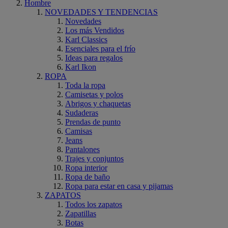
Hombre
NOVEDADES Y TENDENCIAS
Novedades
Los más Vendidos
Karl Classics
Esenciales para el frío
Ideas para regalos
Karl Ikon
ROPA
Toda la ropa
Camisetas y polos
Abrigos y chaquetas
Sudaderas
Prendas de punto
Camisas
Jeans
Pantalones
Trajes y conjuntos
Ropa interior
Ropa de baño
Ropa para estar en casa y pijamas
ZAPATOS
Todos los zapatos
Zapatillas
Botas