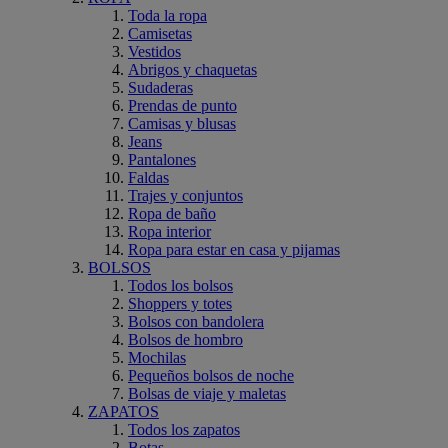
Toda la ropa
Camisetas
Vestidos
Abrigos y chaquetas
Sudaderas
Prendas de punto
Camisas y blusas
Jeans
Pantalones
Faldas
Trajes y conjuntos
Ropa de baño
Ropa interior
Ropa para estar en casa y pijamas
BOLSOS
Todos los bolsos
Shoppers y totes
Bolsos con bandolera
Bolsos de hombro
Mochilas
Pequeños bolsos de noche
Bolsas de viaje y maletas
ZAPATOS
Todos los zapatos
Botas