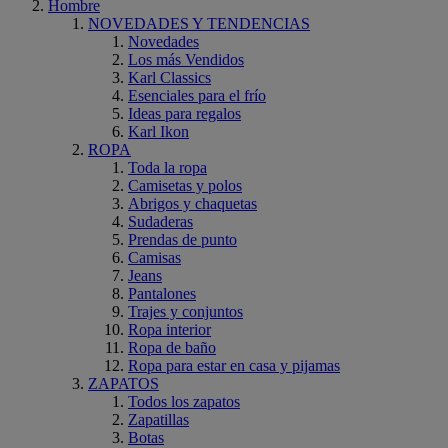
Hombre
NOVEDADES Y TENDENCIAS
Novedades
Los más Vendidos
Karl Classics
Esenciales para el frío
Ideas para regalos
Karl Ikon
ROPA
Toda la ropa
Camisetas y polos
Abrigos y chaquetas
Sudaderas
Prendas de punto
Camisas
Jeans
Pantalones
Trajes y conjuntos
Ropa interior
Ropa de baño
Ropa para estar en casa y pijamas
ZAPATOS
Todos los zapatos
Zapatillas
Botas