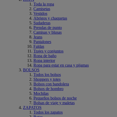
Toda la ropa
Camisetas
Vestidos
Abrigos y chaquetas
Sudaderas
Prendas de punto
Camisas y blusas
Jeans
Pantalones
Faldas
Trajes y conjuntos
Ropa de baño
Ropa interior
Ropa para estar en casa y pijamas
BOLSOS
Todos los bolsos
Shoppers y totes
Bolsos con bandolera
Bolsos de hombro
Mochilas
Pequeños bolsos de noche
Bolsas de viaje y maletas
ZAPATOS
Todos los zapatos
Botas