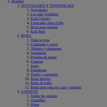
Hombre
NOVEDADES Y TENDENCIAS
Novedades
Los más Vendidos
Karl Classics
Esenciales para el frío
Ideas para regalos
Karl Ikon
ROPA
Toda la ropa
Camisetas y polos
Abrigos y chaquetas
Sudaderas
Prendas de punto
Camisas
Jeans
Pantalones
Trajes y conjuntos
Ropa interior
Ropa de baño
Ropa para estar en casa y pijamas
ZAPATOS
Todos los zapatos
Zapatillas
Botas