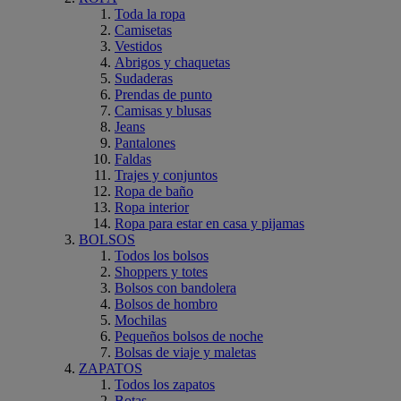
Toda la ropa
Camisetas
Vestidos
Abrigos y chaquetas
Sudaderas
Prendas de punto
Camisas y blusas
Jeans
Pantalones
Faldas
Trajes y conjuntos
Ropa de baño
Ropa interior
Ropa para estar en casa y pijamas
BOLSOS
Todos los bolsos
Shoppers y totes
Bolsos con bandolera
Bolsos de hombro
Mochilas
Pequeños bolsos de noche
Bolsas de viaje y maletas
ZAPATOS
Todos los zapatos
Botas