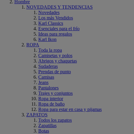
Hombre
NOVEDADES Y TENDENCIAS
Novedades
Los más Vendidos
Karl Classics
Esenciales para el frío
Ideas para regalos
Karl Ikon
ROPA
Toda la ropa
Camisetas y polos
Abrigos y chaquetas
Sudaderas
Prendas de punto
Camisas
Jeans
Pantalones
Trajes y conjuntos
Ropa interior
Ropa de baño
Ropa para estar en casa y pijamas
ZAPATOS
Todos los zapatos
Zapatillas
Botas