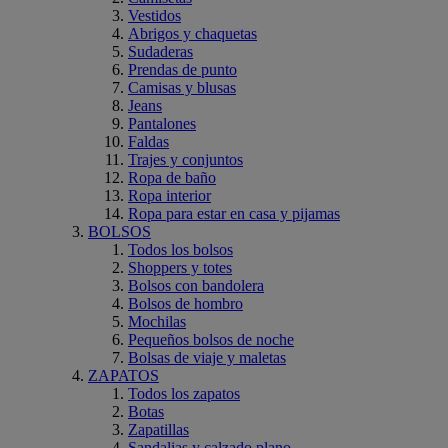
Vestidos
Abrigos y chaquetas
Sudaderas
Prendas de punto
Camisas y blusas
Jeans
Pantalones
Faldas
Trajes y conjuntos
Ropa de baño
Ropa interior
Ropa para estar en casa y pijamas
BOLSOS
Todos los bolsos
Shoppers y totes
Bolsos con bandolera
Bolsos de hombro
Mochilas
Pequeños bolsos de noche
Bolsas de viaje y maletas
ZAPATOS
Todos los zapatos
Botas
Zapatillas
Sandalias y calzado plano