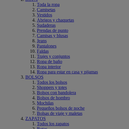
Toda la ropa
Camisetas
Vestidos
Abrigos y chaquetas
Sudaderas
Prendas de punto
Camisas y blusas
Jeans
Pantalones
Faldas
Trajes y conjuntos
Ropa de baño
Ropa interior
Ropa para estar en casa y pijamas
BOLSOS
Todos los bolsos
Shoppers y totes
Bolsos con bandolera
Bolsos de hombro
Mochilas
Pequeños bolsos de noche
Bolsas de viaje y maletas
ZAPATOS
Todos los zapatos
Botas