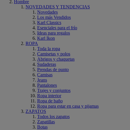
Hombre
NOVEDADES Y TENDENCIAS
Novedades
Los más Vendidos
Karl Classics
Esenciales para el frío
Ideas para regalos
Karl Ikon
ROPA
Toda la ropa
Camisetas y polos
Abrigos y chaquetas
Sudaderas
Prendas de punto
Camisas
Jeans
Pantalones
Trajes y conjuntos
Ropa interior
Ropa de baño
Ropa para estar en casa y pijamas
ZAPATOS
Todos los zapatos
Zapatillas
Botas