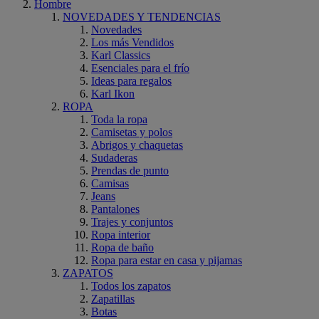
Hombre
NOVEDADES Y TENDENCIAS
Novedades
Los más Vendidos
Karl Classics
Esenciales para el frío
Ideas para regalos
Karl Ikon
ROPA
Toda la ropa
Camisetas y polos
Abrigos y chaquetas
Sudaderas
Prendas de punto
Camisas
Jeans
Pantalones
Trajes y conjuntos
Ropa interior
Ropa de baño
Ropa para estar en casa y pijamas
ZAPATOS
Todos los zapatos
Zapatillas
Botas