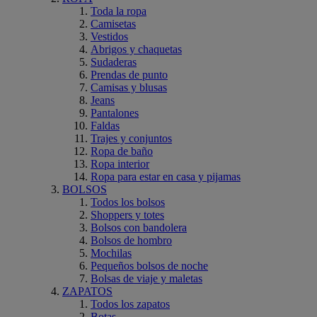
Toda la ropa
Camisetas
Vestidos
Abrigos y chaquetas
Sudaderas
Prendas de punto
Camisas y blusas
Jeans
Pantalones
Faldas
Trajes y conjuntos
Ropa de baño
Ropa interior
Ropa para estar en casa y pijamas
BOLSOS
Todos los bolsos
Shoppers y totes
Bolsos con bandolera
Bolsos de hombro
Mochilas
Pequeños bolsos de noche
Bolsas de viaje y maletas
ZAPATOS
Todos los zapatos
Botas