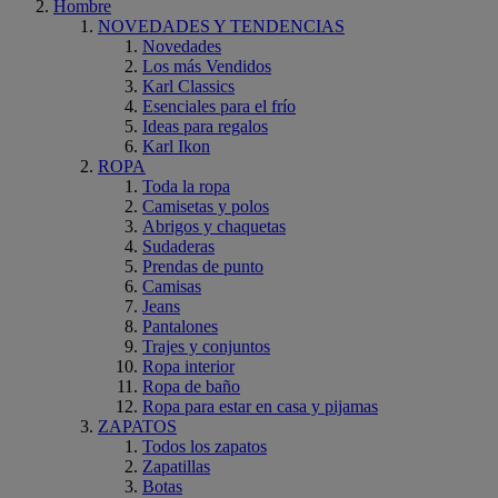
Hombre
NOVEDADES Y TENDENCIAS
Novedades
Los más Vendidos
Karl Classics
Esenciales para el frío
Ideas para regalos
Karl Ikon
ROPA
Toda la ropa
Camisetas y polos
Abrigos y chaquetas
Sudaderas
Prendas de punto
Camisas
Jeans
Pantalones
Trajes y conjuntos
Ropa interior
Ropa de baño
Ropa para estar en casa y pijamas
ZAPATOS
Todos los zapatos
Zapatillas
Botas