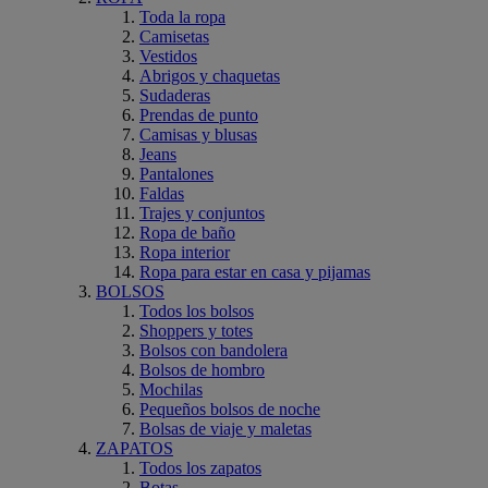
Toda la ropa
Camisetas
Vestidos
Abrigos y chaquetas
Sudaderas
Prendas de punto
Camisas y blusas
Jeans
Pantalones
Faldas
Trajes y conjuntos
Ropa de baño
Ropa interior
Ropa para estar en casa y pijamas
BOLSOS
Todos los bolsos
Shoppers y totes
Bolsos con bandolera
Bolsos de hombro
Mochilas
Pequeños bolsos de noche
Bolsas de viaje y maletas
ZAPATOS
Todos los zapatos
Botas