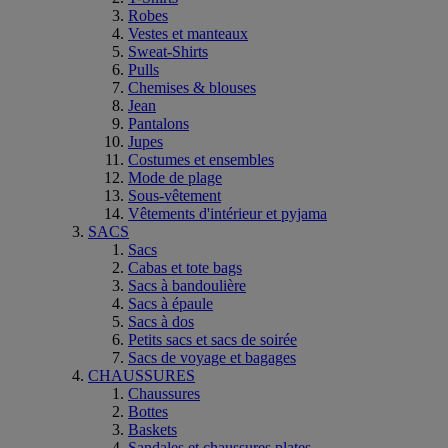
Robes
Vestes et manteaux
Sweat-Shirts
Pulls
Chemises & blouses
Jean
Pantalons
Jupes
Costumes et ensembles
Mode de plage
Sous-vêtement
Vêtements d'intérieur et pyjama
SACS
Sacs
Cabas et tote bags
Sacs à bandoulière
Sacs à épaule
Sacs à dos
Petits sacs et sacs de soirée
Sacs de voyage et bagages
CHAUSSURES
Chaussures
Bottes
Baskets
Sandales et chaussures plates