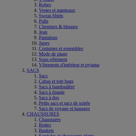
Robes
Vestes et manteaux
Sweat-Shirts
Pulls
Chemises & blouses
Jean
Pantalons
Jupes
Costumes et ensembles
Mode de plage
Sous-vêtement
Vêtements d'intérieur et pyjama
SACS
Sacs
Cabas et tote bags
Sacs à bandoulière
Sacs à épaule
Sacs à dos
Petits sacs et sacs de soirée
Sacs de voyage et bagages
CHAUSSURES
Chaussures
Bottes
Baskets
Sandales et chaussures plates