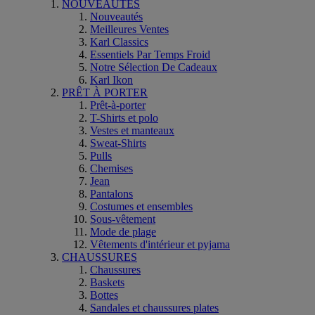
NOUVEAUTÉS
Nouveautés
Meilleures Ventes
Karl Classics
Essentiels Par Temps Froid
Notre Sélection De Cadeaux
Karl Ikon
PRÊT À PORTER
Prêt-à-porter
T-Shirts et polo
Vestes et manteaux
Sweat-Shirts
Pulls
Chemises
Jean
Pantalons
Costumes et ensembles
Sous-vêtement
Mode de plage
Vêtements d'intérieur et pyjama
CHAUSSURES
Chaussures
Baskets
Bottes
Sandales et chaussures plates