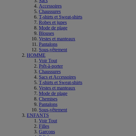
Sacs
Accessoires
Chaussures
T-shirts et Sweat-shirts
Robes et jupes
Mode de plage
Blouses
Vestes et manteaux
Pantalons
Sous-vêtement
HOMME
Voir Tout
Prêt-à-porter
Chaussures
Sacs et Accessoires
T-shirts et Sweat-shirts
Vestes et manteaux
Mode de plage
Chemises
Pantalons
Sous-vêtement
ENFANTS
Voir Tout
Filles
Garçons