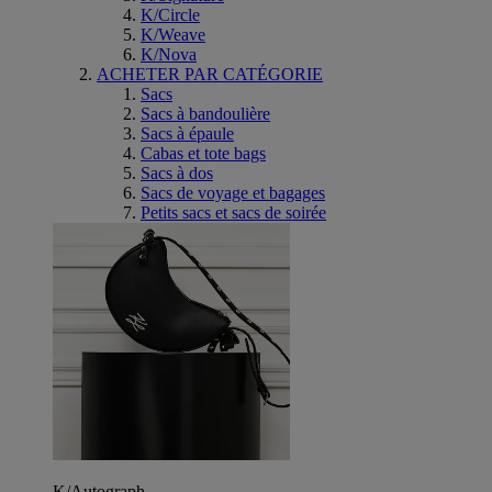
K/Circle
K/Weave
K/Nova
ACHETER PAR CATÉGORIE
Sacs
Sacs à bandoulière
Sacs à épaule
Cabas et tote bags
Sacs à dos
Sacs de voyage et bagages
Petits sacs et sacs de soirée
K/Autograph