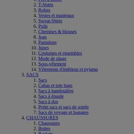
T-Shirts
Robes
Vestes et manteaux
Sweat-Shirts
Pulls
Chemises & blouses
Jean
Pantalons
Jupes
Costumes et ensembles
Mode de plage
Sous-vêtement
Vêtements d'intérieur et pyjama
SACS
Sacs
Cabas et tote bags
Sacs à bandoulière
Sacs à épaule
Sacs à dos
Petits sacs et sacs de soirée
Sacs de voyage et bagages
CHAUSSURES
Chaussures
Bottes
Baskets