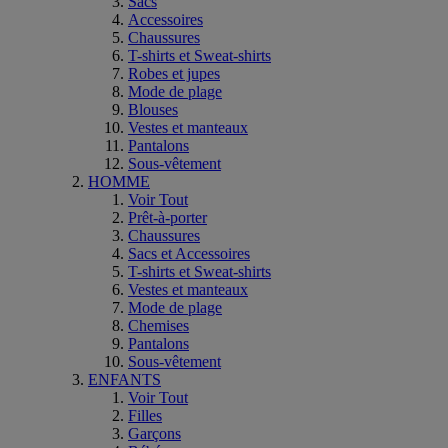
Sacs
Accessoires
Chaussures
T-shirts et Sweat-shirts
Robes et jupes
Mode de plage
Blouses
Vestes et manteaux
Pantalons
Sous-vêtement
HOMME
Voir Tout
Prêt-à-porter
Chaussures
Sacs et Accessoires
T-shirts et Sweat-shirts
Vestes et manteaux
Mode de plage
Chemises
Pantalons
Sous-vêtement
ENFANTS
Voir Tout
Filles
Garçons