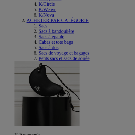
K/Circle
K/Weave
K/Nova
ACHETER PAR CATÉGORIE
Sacs
Sacs à bandoulière
Sacs à épaule
Cabas et tote bags
Sacs à dos
Sacs de voyage et bagages
Petits sacs et sacs de soirée
K/Autograph