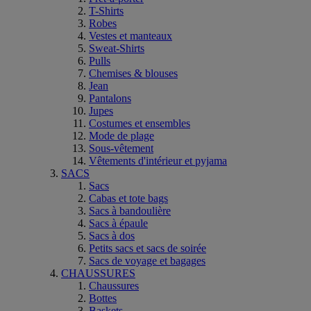
T-Shirts
Robes
Vestes et manteaux
Sweat-Shirts
Pulls
Chemises & blouses
Jean
Pantalons
Jupes
Costumes et ensembles
Mode de plage
Sous-vêtement
Vêtements d'intérieur et pyjama
SACS
Sacs
Cabas et tote bags
Sacs à bandoulière
Sacs à épaule
Sacs à dos
Petits sacs et sacs de soirée
Sacs de voyage et bagages
CHAUSSURES
Chaussures
Bottes
Baskets