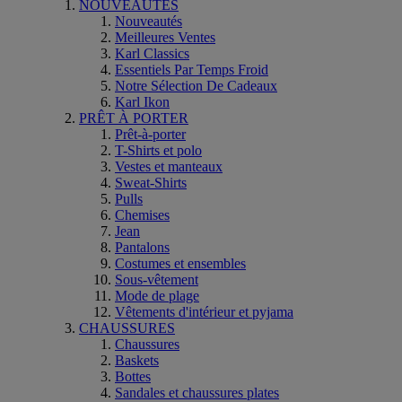
NOUVEAUTÉS
Nouveautés
Meilleures Ventes
Karl Classics
Essentiels Par Temps Froid
Notre Sélection De Cadeaux
Karl Ikon
PRÊT À PORTER
Prêt-à-porter
T-Shirts et polo
Vestes et manteaux
Sweat-Shirts
Pulls
Chemises
Jean
Pantalons
Costumes et ensembles
Sous-vêtement
Mode de plage
Vêtements d'intérieur et pyjama
CHAUSSURES
Chaussures
Baskets
Bottes
Sandales et chaussures plates