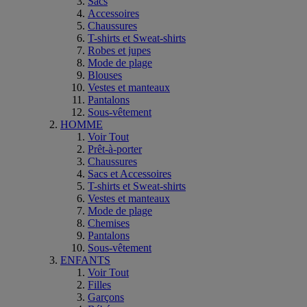
Sacs
Accessoires
Chaussures
T-shirts et Sweat-shirts
Robes et jupes
Mode de plage
Blouses
Vestes et manteaux
Pantalons
Sous-vêtement
HOMME
Voir Tout
Prêt-à-porter
Chaussures
Sacs et Accessoires
T-shirts et Sweat-shirts
Vestes et manteaux
Mode de plage
Chemises
Pantalons
Sous-vêtement
ENFANTS
Voir Tout
Filles
Garçons