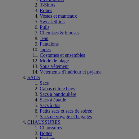
T-Shirts
Robes
Vestes et manteaux
Sweat-Shirts
Pulls
Chemises & blouses
Jean
Pantalons
Jupes
Costumes et ensembles
Mode de plage
Sous-vêtement
Vêtements d'intérieur et pyjama
SACS
Sacs
Cabas et tote bags
Sacs à bandoulière
Sacs à épaule
Sacs à dos
Petits sacs et sacs de soirée
Sacs de voyage et bagages
CHAUSSURES
Chaussures
Bottes
Baskets