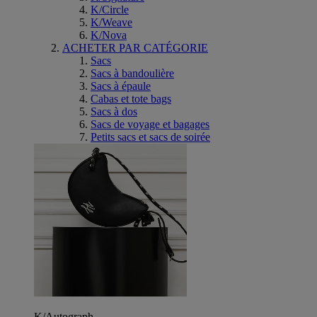
K/Circle
K/Weave
K/Nova
ACHETER PAR CATÉGORIE
Sacs
Sacs à bandoulière
Sacs à épaule
Cabas et tote bags
Sacs à dos
Sacs de voyage et bagages
Petits sacs et sacs de soirée
K/Autograph