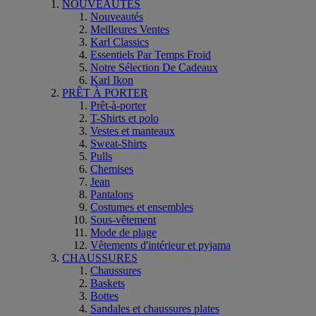
NOUVEAUTÉS
Nouveautés
Meilleures Ventes
Karl Classics
Essentiels Par Temps Froid
Notre Sélection De Cadeaux
Karl Ikon
PRÊT À PORTER
Prêt-à-porter
T-Shirts et polo
Vestes et manteaux
Sweat-Shirts
Pulls
Chemises
Jean
Pantalons
Costumes et ensembles
Sous-vêtement
Mode de plage
Vêtements d'intérieur et pyjama
CHAUSSURES
Chaussures
Baskets
Bottes
Sandales et chaussures plates