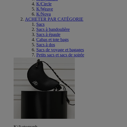
K/Circle
K/Weave
K/Nova
ACHETER PAR CATÉGORIE
Sacs
Sacs à bandoulière
Sacs à épaule
Cabas et tote bags
Sacs à dos
Sacs de voyage et bagages
Petits sacs et sacs de soirée
K/Autograph