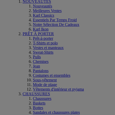
NOUVEAUTÉS
Nouveautés
Meilleures Ventes
Karl Classics
Essentiels Par Temps Froid
Notre Sélection De Cadeaux
Karl Ikon
PRÊT À PORTER
Prêt-à-porter
T-Shirts et polo
Vestes et manteaux
Sweat-Shirts
Pulls
Chemises
Jean
Pantalons
Costumes et ensembles
Sous-vêtement
Mode de plage
Vêtements d'intérieur et pyjama
CHAUSSURES
Chaussures
Baskets
Bottes
Sandales et chaussures plates