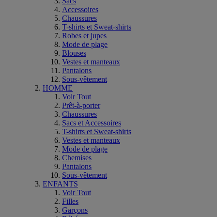
Sacs
Accessoires
Chaussures
T-shirts et Sweat-shirts
Robes et jupes
Mode de plage
Blouses
Vestes et manteaux
Pantalons
Sous-vêtement
HOMME
Voir Tout
Prêt-à-porter
Chaussures
Sacs et Accessoires
T-shirts et Sweat-shirts
Vestes et manteaux
Mode de plage
Chemises
Pantalons
Sous-vêtement
ENFANTS
Voir Tout
Filles
Garçons