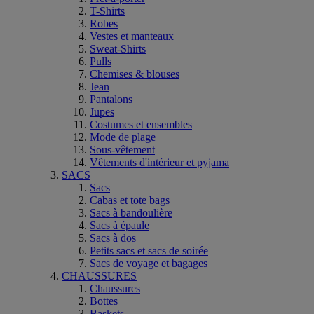
T-Shirts
Robes
Vestes et manteaux
Sweat-Shirts
Pulls
Chemises & blouses
Jean
Pantalons
Jupes
Costumes et ensembles
Mode de plage
Sous-vêtement
Vêtements d'intérieur et pyjama
SACS
Sacs
Cabas et tote bags
Sacs à bandoulière
Sacs à épaule
Sacs à dos
Petits sacs et sacs de soirée
Sacs de voyage et bagages
CHAUSSURES
Chaussures
Bottes
Baskets