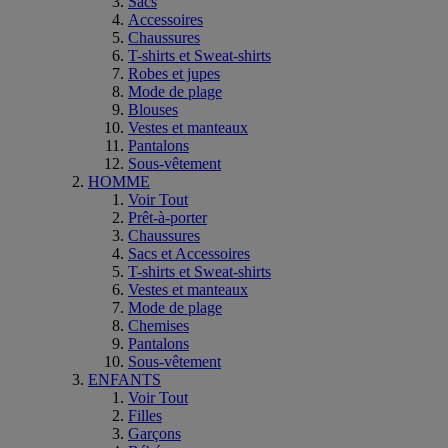
Sacs
Accessoires
Chaussures
T-shirts et Sweat-shirts
Robes et jupes
Mode de plage
Blouses
Vestes et manteaux
Pantalons
Sous-vêtement
HOMME
Voir Tout
Prêt-à-porter
Chaussures
Sacs et Accessoires
T-shirts et Sweat-shirts
Vestes et manteaux
Mode de plage
Chemises
Pantalons
Sous-vêtement
ENFANTS
Voir Tout
Filles
Garçons