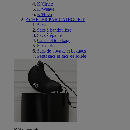
K/Circle
K/Weave
K/Nova
ACHETER PAR CATÉGORIE
Sacs
Sacs à bandoulière
Sacs à épaule
Cabas et tote bags
Sacs à dos
Sacs de voyage et bagages
Petits sacs et sacs de soirée
K/Autograph