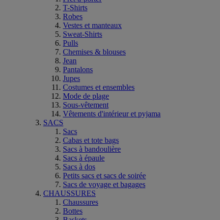
T-Shirts
Robes
Vestes et manteaux
Sweat-Shirts
Pulls
Chemises & blouses
Jean
Pantalons
Jupes
Costumes et ensembles
Mode de plage
Sous-vêtement
Vêtements d'intérieur et pyjama
SACS
Sacs
Cabas et tote bags
Sacs à bandoulière
Sacs à épaule
Sacs à dos
Petits sacs et sacs de soirée
Sacs de voyage et bagages
CHAUSSURES
Chaussures
Bottes
Baskets