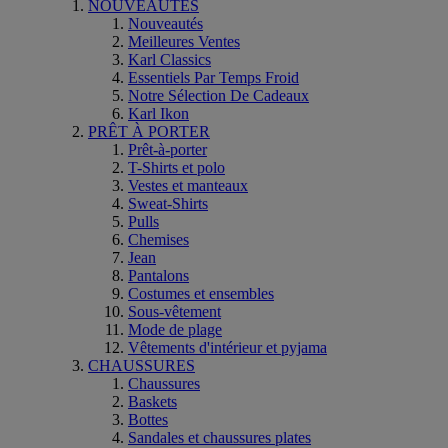
NOUVEAUTÉS
Nouveautés
Meilleures Ventes
Karl Classics
Essentiels Par Temps Froid
Notre Sélection De Cadeaux
Karl Ikon
PRÊT À PORTER
Prêt-à-porter
T-Shirts et polo
Vestes et manteaux
Sweat-Shirts
Pulls
Chemises
Jean
Pantalons
Costumes et ensembles
Sous-vêtement
Mode de plage
Vêtements d'intérieur et pyjama
CHAUSSURES
Chaussures
Baskets
Bottes
Sandales et chaussures plates