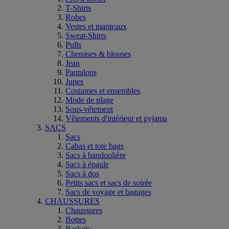
T-Shirts
Robes
Vestes et manteaux
Sweat-Shirts
Pulls
Chemises & blouses
Jean
Pantalons
Jupes
Costumes et ensembles
Mode de plage
Sous-vêtement
Vêtements d'intérieur et pyjama
SACS
Sacs
Cabas et tote bags
Sacs à bandoulière
Sacs à épaule
Sacs à dos
Petits sacs et sacs de soirée
Sacs de voyage et bagages
CHAUSSURES
Chaussures
Bottes
Baskets