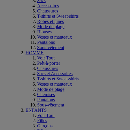
Sacs
Accessoires
Chaussures
T-shirts et Sweat-shirts
Robes et jupes
Mode de plage
Blouses
Vestes et manteaux
Pantalons
Sous-vêtement
HOMME
Voir Tout
Prêt-à-porter
Chaussures
Sacs et Accessoires
T-shirts et Sweat-shirts
Vestes et manteaux
Mode de plage
Chemises
Pantalons
Sous-vêtement
ENFANTS
Voir Tout
Filles
Garçons