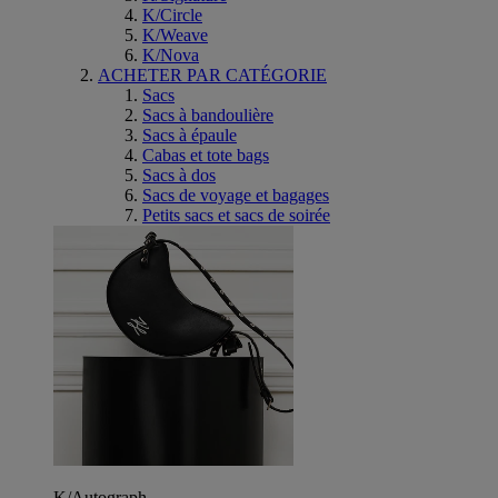
K/Circle
K/Weave
K/Nova
ACHETER PAR CATÉGORIE
Sacs
Sacs à bandoulière
Sacs à épaule
Cabas et tote bags
Sacs à dos
Sacs de voyage et bagages
Petits sacs et sacs de soirée
K/Autograph