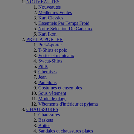
NOUVEAUTÉS
Nouveautés
Meilleures Ventes
Karl Classics
Essentiels Par Temps Froid
Notre Sélection De Cadeaux
Karl Ikon
PRÊT À PORTER
Prêt-à-porter
T-Shirts et polo
Vestes et manteaux
Sweat-Shirts
Pulls
Chemises
Jean
Pantalons
Costumes et ensembles
Sous-vêtement
Mode de plage
Vêtements d'intérieur et pyjama
CHAUSSURES
Chaussures
Baskets
Bottes
Sandales et chaussures plates