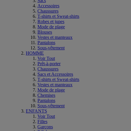
Sacs
Accessoires
Chaussures
T-shirts et Sweat-shirts
Robes et jupes
Mode de plage
Blouses
Vestes et manteaux
Pantalons
Sous-vêtement
HOMME
Voir Tout
Prêt-à-porter
Chaussures
Sacs et Accessoires
T-shirts et Sweat-shirts
Vestes et manteaux
Mode de plage
Chemises
Pantalons
Sous-vêtement
ENFANTS
Voir Tout
Filles
Garçons