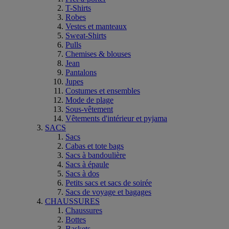
T-Shirts
Robes
Vestes et manteaux
Sweat-Shirts
Pulls
Chemises & blouses
Jean
Pantalons
Jupes
Costumes et ensembles
Mode de plage
Sous-vêtement
Vêtements d'intérieur et pyjama
SACS
Sacs
Cabas et tote bags
Sacs à bandoulière
Sacs à épaule
Sacs à dos
Petits sacs et sacs de soirée
Sacs de voyage et bagages
CHAUSSURES
Chaussures
Bottes
Baskets