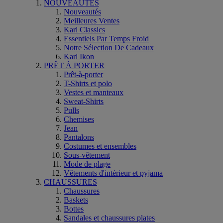
NOUVEAUTÉS
Nouveautés
Meilleures Ventes
Karl Classics
Essentiels Par Temps Froid
Notre Sélection De Cadeaux
Karl Ikon
PRÊT À PORTER
Prêt-à-porter
T-Shirts et polo
Vestes et manteaux
Sweat-Shirts
Pulls
Chemises
Jean
Pantalons
Costumes et ensembles
Sous-vêtement
Mode de plage
Vêtements d'intérieur et pyjama
CHAUSSURES
Chaussures
Baskets
Bottes
Sandales et chaussures plates