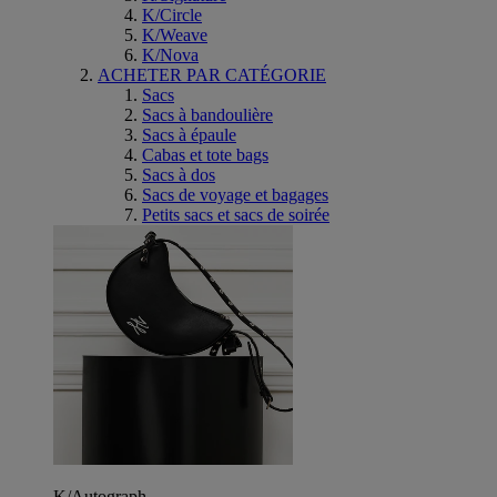
K/Circle
K/Weave
K/Nova
ACHETER PAR CATÉGORIE
Sacs
Sacs à bandoulière
Sacs à épaule
Cabas et tote bags
Sacs à dos
Sacs de voyage et bagages
Petits sacs et sacs de soirée
K/Autograph