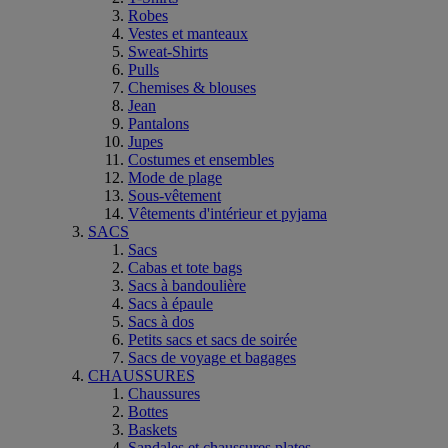
Robes
Vestes et manteaux
Sweat-Shirts
Pulls
Chemises & blouses
Jean
Pantalons
Jupes
Costumes et ensembles
Mode de plage
Sous-vêtement
Vêtements d'intérieur et pyjama
SACS
Sacs
Cabas et tote bags
Sacs à bandoulière
Sacs à épaule
Sacs à dos
Petits sacs et sacs de soirée
Sacs de voyage et bagages
CHAUSSURES
Chaussures
Bottes
Baskets
Sandales et chaussures plates