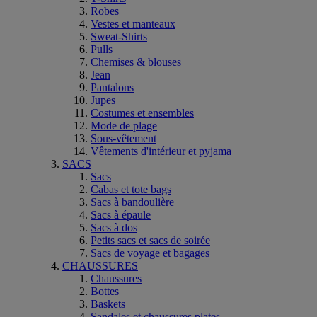
Robes
Vestes et manteaux
Sweat-Shirts
Pulls
Chemises & blouses
Jean
Pantalons
Jupes
Costumes et ensembles
Mode de plage
Sous-vêtement
Vêtements d'intérieur et pyjama
SACS
Sacs
Cabas et tote bags
Sacs à bandoulière
Sacs à épaule
Sacs à dos
Petits sacs et sacs de soirée
Sacs de voyage et bagages
CHAUSSURES
Chaussures
Bottes
Baskets
Sandales et chaussures plates