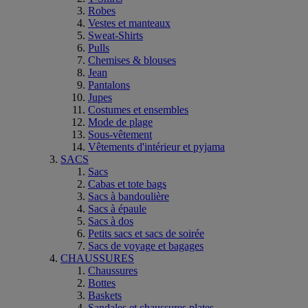
Robes
Vestes et manteaux
Sweat-Shirts
Pulls
Chemises & blouses
Jean
Pantalons
Jupes
Costumes et ensembles
Mode de plage
Sous-vêtement
Vêtements d'intérieur et pyjama
SACS
Sacs
Cabas et tote bags
Sacs à bandoulière
Sacs à épaule
Sacs à dos
Petits sacs et sacs de soirée
Sacs de voyage et bagages
CHAUSSURES
Chaussures
Bottes
Baskets
Sandales et chaussures plates