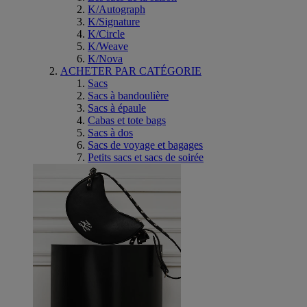
K/Autograph
K/Signature
K/Circle
K/Weave
K/Nova
ACHETER PAR CATÉGORIE
Sacs
Sacs à bandoulière
Sacs à épaule
Cabas et tote bags
Sacs à dos
Sacs de voyage et bagages
Petits sacs et sacs de soirée