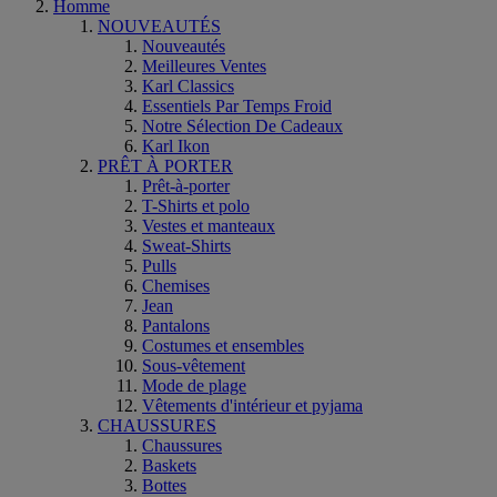
Homme
NOUVEAUTÉS
Nouveautés
Meilleures Ventes
Karl Classics
Essentiels Par Temps Froid
Notre Sélection De Cadeaux
Karl Ikon
PRÊT À PORTER
Prêt-à-porter
T-Shirts et polo
Vestes et manteaux
Sweat-Shirts
Pulls
Chemises
Jean
Pantalons
Costumes et ensembles
Sous-vêtement
Mode de plage
Vêtements d'intérieur et pyjama
CHAUSSURES
Chaussures
Baskets
Bottes