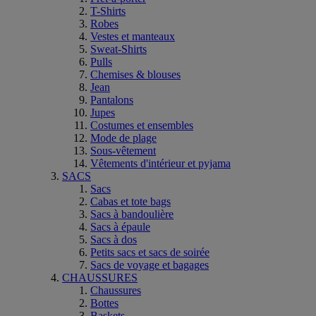
T-Shirts
Robes
Vestes et manteaux
Sweat-Shirts
Pulls
Chemises & blouses
Jean
Pantalons
Jupes
Costumes et ensembles
Mode de plage
Sous-vêtement
Vêtements d'intérieur et pyjama
SACS
Sacs
Cabas et tote bags
Sacs à bandoulière
Sacs à épaule
Sacs à dos
Petits sacs et sacs de soirée
Sacs de voyage et bagages
CHAUSSURES
Chaussures
Bottes
Baskets