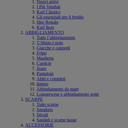
Nuovi arrivi
I Più Venduti
Karl Classics
Gli essenziali per il freddo
Idee Regalo
Karl Ikon
ABBIGLIAMENTO
Tutto l’abbigliamento
T-Shirts e polo
Giacche e cappotti
Felpe
Maglieria
Camicie
Jeans
Pantaloni
Abiti e completi
Intimo
Abbigliamento da mare
Loungewear e abbigliamento notte
SCARPE
Tutto scarpe
Sneakers
Stivali
Sandali e scarpe basse
ACCESSORIE