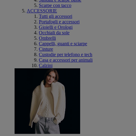
Scarpe con tacco
ACCESSORIE
Tutti gli accessori
Portafogli e accessori
Gioielli e Orologi
Occhiali da sole
Ombrelli
Cappelli, guanti e sciarpe
Cinture
Custodie per telefono e tech
Casa e accessori per animali
Calzini