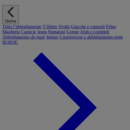
Donna
Tutto l’abbigliamento
T-Shirts
Vestiti
Giacche e cappotti
Felpe
Maglieria
Camicie
Jeans
Pantaloni
Gonne
Abiti e completi
Abbigliamento da mare
Intimo
Loungewear e abbigliamento notte
BORSE