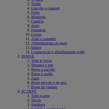
Vestiti
Giacche e cappotti
Felpe
Maglieria
Camicie
Jeans
Pantaloni
Gonne
Abiti e completi
Abbigliamento da mare
Intimo
Loungewear e abbigliamento notte
BORSE
Tutte le borse
Shopper e tote
Borse a tracolla
Borse a spalla
Zaini
Borse piccole e da sera
Borse da viaggio
SCARPE
Tutto scarpe
Stivali
Sneakers
Sandali e scarpe basse