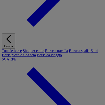
Donna
Tutte le borse
Shopper e tote
Borse a tracolla
Borse a spalla
Zaini
Borse piccole e da sera
Borse da viaggio
SCARPE