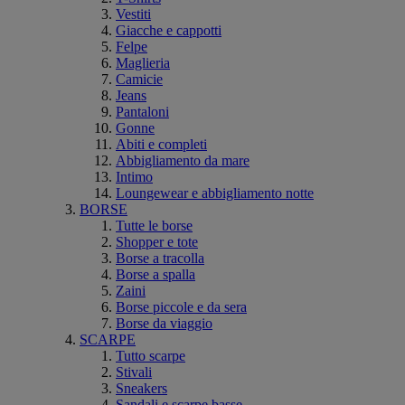
Vestiti
Giacche e cappotti
Felpe
Maglieria
Camicie
Jeans
Pantaloni
Gonne
Abiti e completi
Abbigliamento da mare
Intimo
Loungewear e abbigliamento notte
BORSE
Tutte le borse
Shopper e tote
Borse a tracolla
Borse a spalla
Zaini
Borse piccole e da sera
Borse da viaggio
SCARPE
Tutto scarpe
Stivali
Sneakers
Sandali e scarpe basse