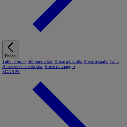
Donna
Tutte le borse
Shopper e tote
Borse a tracolla
Borse a spalla
Zaini
Borse piccole e da sera
Borse da viaggio
SCARPE