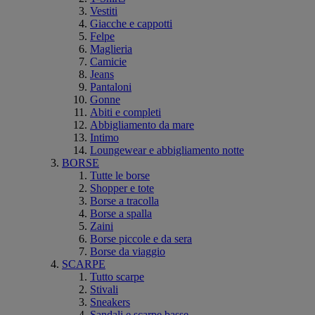
Vestiti
Giacche e cappotti
Felpe
Maglieria
Camicie
Jeans
Pantaloni
Gonne
Abiti e completi
Abbigliamento da mare
Intimo
Loungewear e abbigliamento notte
BORSE
Tutte le borse
Shopper e tote
Borse a tracolla
Borse a spalla
Zaini
Borse piccole e da sera
Borse da viaggio
SCARPE
Tutto scarpe
Stivali
Sneakers
Sandali e scarpe basse