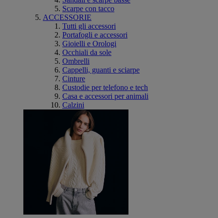
Scarpe con tacco
ACCESSORIE
Tutti gli accessori
Portafogli e accessori
Gioielli e Orologi
Occhiali da sole
Ombrelli
Cappelli, guanti e sciarpe
Cinture
Custodie per telefono e tech
Casa e accessori per animali
Calzini