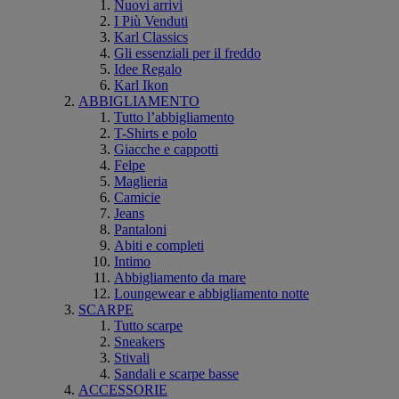
Nuovi arrivi
I Più Venduti
Karl Classics
Gli essenziali per il freddo
Idee Regalo
Karl Ikon
ABBIGLIAMENTO
Tutto l’abbigliamento
T-Shirts e polo
Giacche e cappotti
Felpe
Maglieria
Camicie
Jeans
Pantaloni
Abiti e completi
Intimo
Abbigliamento da mare
Loungewear e abbigliamento notte
SCARPE
Tutto scarpe
Sneakers
Stivali
Sandali e scarpe basse
ACCESSORIE