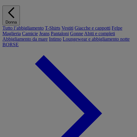
Donna
Tutto l’abbigliamento
T-Shirts
Vestiti
Giacche e cappotti
Felpe
Maglieria
Camicie
Jeans
Pantaloni
Gonne
Abiti e completi
Abbigliamento da mare
Intimo
Loungewear e abbigliamento notte
BORSE