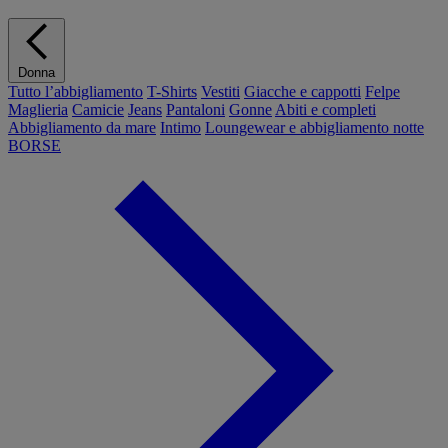
Donna
Tutto l’abbigliamento
T-Shirts
Vestiti
Giacche e cappotti
Felpe
Maglieria
Camicie
Jeans
Pantaloni
Gonne
Abiti e completi
Abbigliamento da mare
Intimo
Loungewear e abbigliamento notte
BORSE