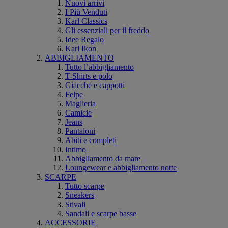
Nuovi arrivi
I Più Venduti
Karl Classics
Gli essenziali per il freddo
Idee Regalo
Karl Ikon
ABBIGLIAMENTO
Tutto l’abbigliamento
T-Shirts e polo
Giacche e cappotti
Felpe
Maglieria
Camicie
Jeans
Pantaloni
Abiti e completi
Intimo
Abbigliamento da mare
Loungewear e abbigliamento notte
SCARPE
Tutto scarpe
Sneakers
Stivali
Sandali e scarpe basse
ACCESSORIE