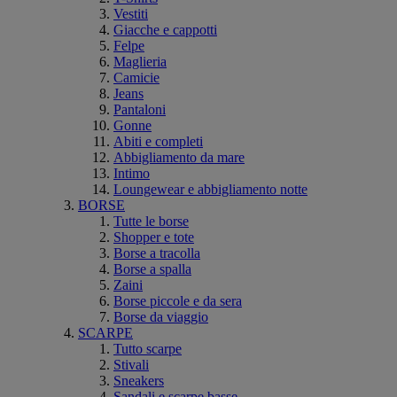
Vestiti
Giacche e cappotti
Felpe
Maglieria
Camicie
Jeans
Pantaloni
Gonne
Abiti e completi
Abbigliamento da mare
Intimo
Loungewear e abbigliamento notte
BORSE
Tutte le borse
Shopper e tote
Borse a tracolla
Borse a spalla
Zaini
Borse piccole e da sera
Borse da viaggio
SCARPE
Tutto scarpe
Stivali
Sneakers
Sandali e scarpe basse