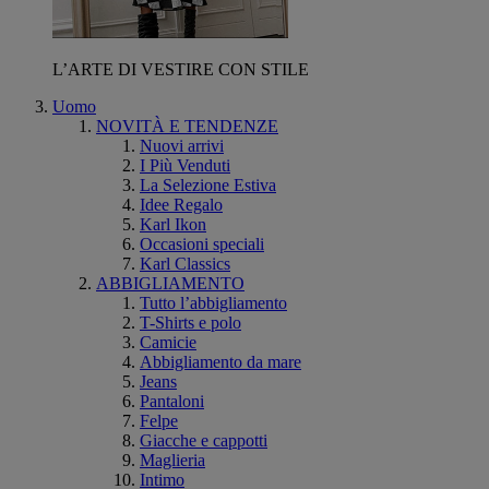
L’ARTE DI VESTIRE CON STILE
Uomo
NOVITÀ E TENDENZE
Nuovi arrivi
I Più Venduti
La Selezione Estiva
Idee Regalo
Karl Ikon
Occasioni speciali
Karl Classics
ABBIGLIAMENTO
Tutto l’abbigliamento
T-Shirts e polo
Camicie
Abbigliamento da mare
Jeans
Pantaloni
Felpe
Giacche e cappotti
Maglieria
Intimo