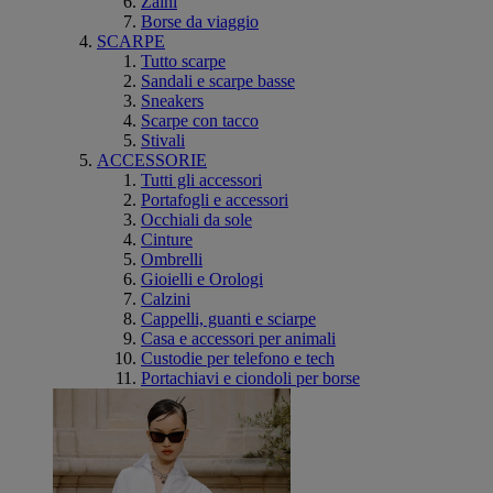
Zaini
Borse da viaggio
SCARPE
Tutto scarpe
Sandali e scarpe basse
Sneakers
Scarpe con tacco
Stivali
ACCESSORIE
Tutti gli accessori
Portafogli e accessori
Occhiali da sole
Cinture
Ombrelli
Gioielli e Orologi
Calzini
Cappelli, guanti e sciarpe
Casa e accessori per animali
Custodie per telefono e tech
Portachiavi e ciondoli per borse