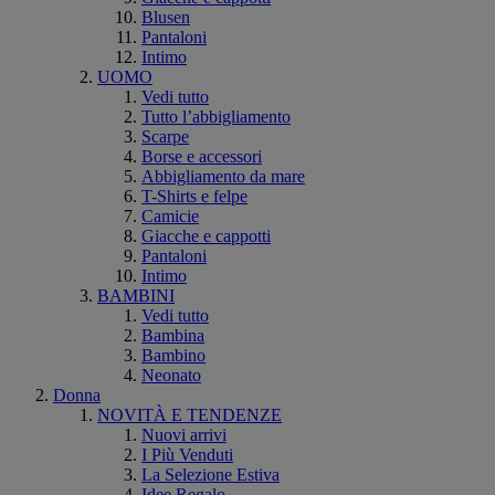
Blusen
Pantaloni
Intimo
UOMO
Vedi tutto
Tutto l’abbigliamento
Scarpe
Borse e accessori
Abbigliamento da mare
T-Shirts e felpe
Camicie
Giacche e cappotti
Pantaloni
Intimo
BAMBINI
Vedi tutto
Bambina
Bambino
Neonato
Donna
NOVITÀ E TENDENZE
Nuovi arrivi
I Più Venduti
La Selezione Estiva
Idee Regalo