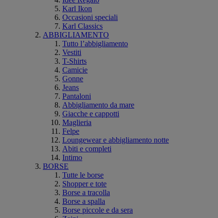
Karl Ikon
Occasioni speciali
Karl Classics
ABBIGLIAMENTO
Tutto l’abbigliamento
Vestiti
T-Shirts
Camicie
Gonne
Jeans
Pantaloni
Abbigliamento da mare
Giacche e cappotti
Maglieria
Felpe
Loungewear e abbigliamento notte
Abiti e completi
Intimo
BORSE
Tutte le borse
Shopper e tote
Borse a tracolla
Borse a spalla
Borse piccole e da sera