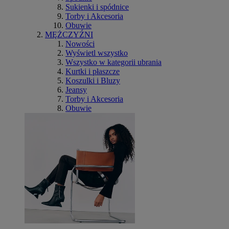
Sukienki i spódnice
Torby i Akcesoria
Obuwie
MĘŻCZYŹNI
Nowości
Wyświetl wszystko
Wszystko w kategorii ubrania
Kurtki i płaszcze
Koszulki i Bluzy
Jeansy
Torby i Akcesoria
Obuwie