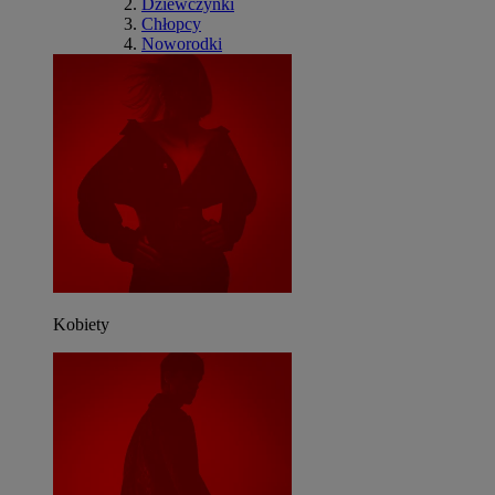
Dziewczynki
Chłopcy
Noworodki
Kobiety