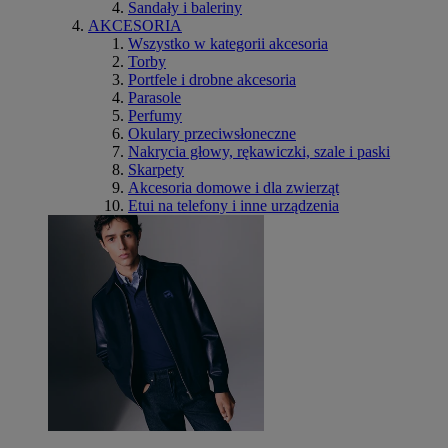
Sandały i baleriny
AKCESORIA
Wszystko w kategorii akcesoria
Torby
Portfele i drobne akcesoria
Parasole
Perfumy
Okulary przeciwsłoneczne
Nakrycia głowy, rękawiczki, szale i paski
Skarpety
Akcesoria domowe i dla zwierząt
Etui na telefony i inne urządzenia