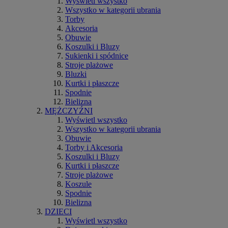
Wyświetl wszystko
Wszystko w kategorii ubrania
Torby
Akcesoria
Obuwie
Koszulki i Bluzy
Sukienki i spódnice
Stroje plażowe
Bluzki
Kurtki i płaszcze
Spodnie
Bielizna
MĘŻCZYŹNI
Wyświetl wszystko
Wszystko w kategorii ubrania
Obuwie
Torby i Akcesoria
Koszulki i Bluzy
Kurtki i płaszcze
Stroje plażowe
Koszule
Spodnie
Bielizna
DZIECI
Wyświetl wszystko