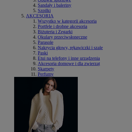
Sandały i baleriny
Szpilki
AKCESORIA
Wszystko w kategorii akcesoria
Portfele i drobne akcesoria
Biżuteria i Zegarki
Okulary przeciwsłoneczne
Parasole
Nakrycia głowy, rękawiczki i szale
Paski
Etui na telefony i inne urządzenia
Akcesoria domowe i dla zwierząt
Skarpety
Perfumy