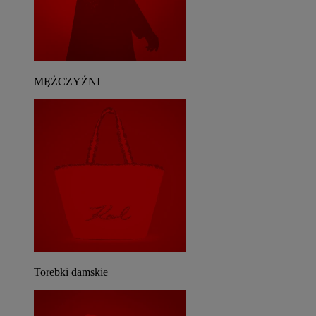
MĘŻCZYŹNI
Torebki damskie