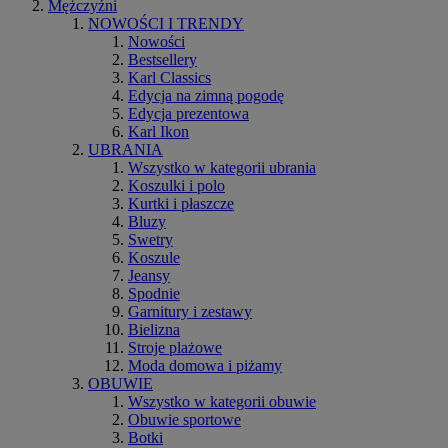
Mężczyźni
NOWOŚCI I TRENDY
Nowości
Bestsellery
Karl Classics
Edycja na zimną pogodę
Edycja prezentowa
Karl Ikon
UBRANIA
Wszystko w kategorii ubrania
Koszulki i polo
Kurtki i płaszcze
Bluzy
Swetry
Koszule
Jeansy
Spodnie
Garnitury i zestawy
Bielizna
Stroje plażowe
Moda domowa i piżamy
OBUWIE
Wszystko w kategorii obuwie
Obuwie sportowe
Botki