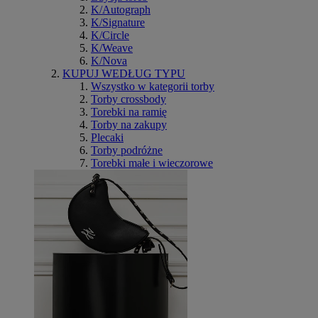
K/Autograph
K/Signature
K/Circle
K/Weave
K/Nova
KUPUJ WEDŁUG TYPU
Wszystko w kategorii torby
Torby crossbody
Torebki na ramię
Torby na zakupy
Plecaki
Torby podróżne
Torebki małe i wieczorowe