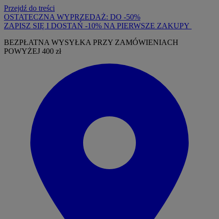
Przejdź do treści
OSTATECZNA WYPRZEDAŻ: DO -50%
ZAPISZ SIĘ I DOSTAŃ -10% NA PIERWSZE ZAKUPY
BEZPŁATNA WYSYŁKA PRZY ZAMÓWIENIACH
POWYŻEJ 400 zł