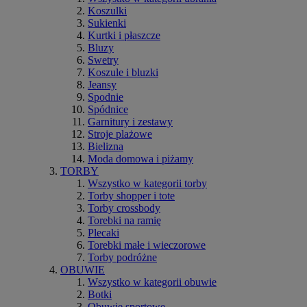
Koszulki
Sukienki
Kurtki i płaszcze
Bluzy
Swetry
Koszule i bluzki
Jeansy
Spodnie
Spódnice
Garnitury i zestawy
Stroje plażowe
Bielizna
Moda domowa i piżamy
TORBY
Wszystko w kategorii torby
Torby shopper i tote
Torby crossbody
Torebki na ramię
Plecaki
Torebki małe i wieczorowe
Torby podróżne
OBUWIE
Wszystko w kategorii obuwie
Botki
Obuwie sportowe