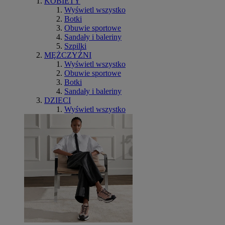
KOBIETY
Wyświetl wszystko
Botki
Obuwie sportowe
Sandały i baleriny
Szpilki
MĘŻCZYŹNI
Wyświetl wszystko
Obuwie sportowe
Botki
Sandały i baleriny
DZIECI
Wyświetl wszystko