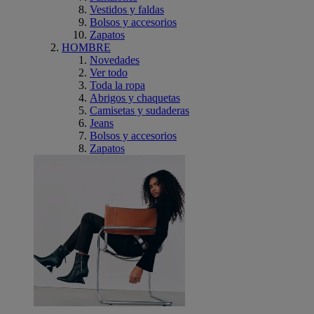
Vestidos y faldas
Bolsos y accesorios
Zapatos
HOMBRE
Novedades
Ver todo
Toda la ropa
Abrigos y chaquetas
Camisetas y sudaderas
Jeans
Bolsos y accesorios
Zapatos