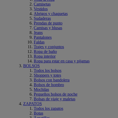
Camisetas
Vestidos
Abrigos y chaquetas
Sudaderas
Prendas de punto
Camisas y blusas
Jeans
Pantalones
Faldas
Trajes y conjuntos
Ropa de baño
Ropa interior
Ropa para estar en casa y pijamas
BOLSOS
Todos los bolsos
Shoppers y totes
Bolsos con bandolera
Bolsos de hombro
Mochilas
Pequeños bolsos de noche
Bolsas de viaje y maletas
ZAPATOS
Todos los zapatos
Botas
Zapatillas