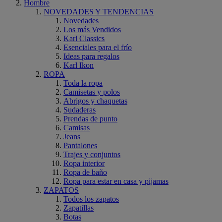
Hombre
NOVEDADES Y TENDENCIAS
Novedades
Los más Vendidos
Karl Classics
Esenciales para el frío
Ideas para regalos
Karl Ikon
ROPA
Toda la ropa
Camisetas y polos
Abrigos y chaquetas
Sudaderas
Prendas de punto
Camisas
Jeans
Pantalones
Trajes y conjuntos
Ropa interior
Ropa de baño
Ropa para estar en casa y pijamas
ZAPATOS
Todos los zapatos
Zapatillas
Botas