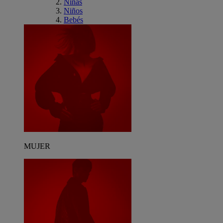
Niñas
Niños
Bebés
MUJER