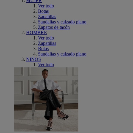
MUJER
Ver todo
Botas
Zapatillas
Sandalias y calzado plano
Zapatos de tacón
HOMBRE
Ver todo
Zapatillas
Botas
Sandalias y calzado plano
NIÑOS
Ver todo