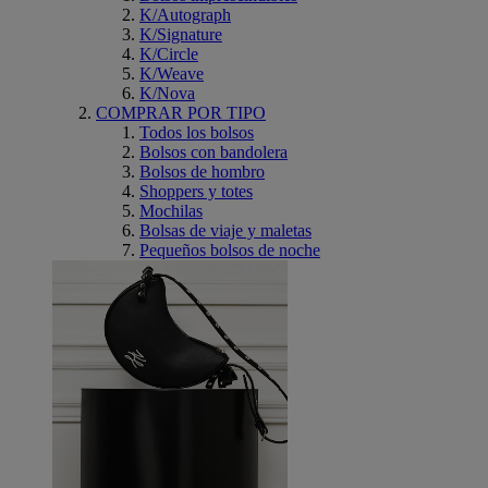
K/Autograph
K/Signature
K/Circle
K/Weave
K/Nova
COMPRAR POR TIPO
Todos los bolsos
Bolsos con bandolera
Bolsos de hombro
Shoppers y totes
Mochilas
Bolsas de viaje y maletas
Pequeños bolsos de noche