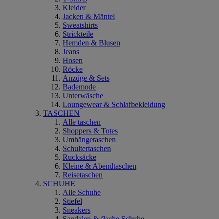
Kleider
Jacken & Mäntel
Sweatshirts
Strickteile
Hemden & Blusen
Jeans
Hosen
Röcke
Anzüge & Sets
Bademode
Unterwäsche
Loungewear & Schlafbekleidung
TASCHEN
Alle taschen
Shoppers & Totes
Umhängetaschen
Schultertaschen
Rucksäcke
Kleine & Abendtaschen
Reisetaschen
SCHUHE
Alle Schuhe
Stiefel
Sneakers
Sandalen & flache Schuhe