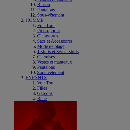
Blusen
Pantalons
Sous-vêtement
HOMME
Voir Tout
Prêt-à-porter
Chaussures
Sacs et Accessoires
Mode de plage
T-shirts et Sweat-shirts
Chemises
Vestes et manteaux
Pantalons
Sous-vêtement
ENFANTS
Voir Tout
Filles
Garçons
Bébé