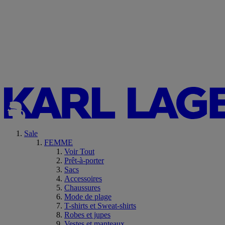
Sale
FEMME
Voir Tout
Prêt-à-porter
Sacs
Accessoires
Chaussures
Mode de plage
T-shirts et Sweat-shirts
Robes et jupes
Vestes et manteaux