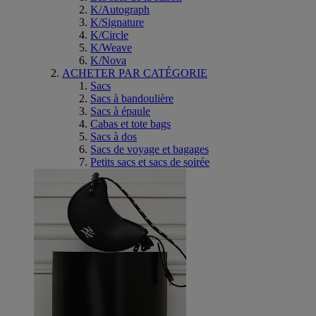
K/Autograph
K/Signature
K/Circle
K/Weave
K/Nova
ACHETER PAR CATÉGORIE
Sacs
Sacs à bandoulière
Sacs à épaule
Cabas et tote bags
Sacs à dos
Sacs de voyage et bagages
Petits sacs et sacs de soirée