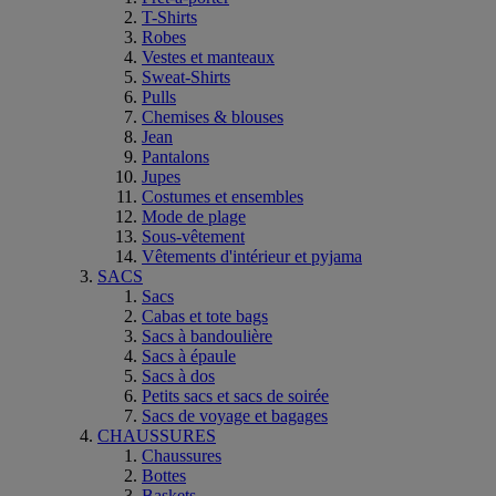
T-Shirts
Robes
Vestes et manteaux
Sweat-Shirts
Pulls
Chemises & blouses
Jean
Pantalons
Jupes
Costumes et ensembles
Mode de plage
Sous-vêtement
Vêtements d'intérieur et pyjama
SACS
Sacs
Cabas et tote bags
Sacs à bandoulière
Sacs à épaule
Sacs à dos
Petits sacs et sacs de soirée
Sacs de voyage et bagages
CHAUSSURES
Chaussures
Bottes
Baskets