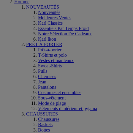
Homme
NOUVEAUTÉS
Nouveautés
Meilleures Ventes
Karl Classics
Essentiels Par Temps Froid
Notre Sélection De Cadeaux
Karl Ikon
PRÊT À PORTER
Prêt-à-porter
T-Shirts et polo
Vestes et manteaux
Sweat-Shirts
Pulls
Chemises
Jean
Pantalons
Costumes et ensembles
Sous-vêtement
Mode de plage
Vêtements d'intérieur et pyjama
CHAUSSURES
Chaussures
Baskets
Bottes